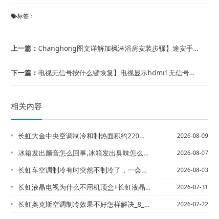
标签：
上一篇：
Changhong图文详解加枫淋浴房安装步骤】途安手动空调油耗高吗
下一篇：
电视无信号按什么键恢复】电视显示hdmi1无信号怎么办
相关内容
长虹大金中央空调制冷和制热面积约220平方米，5房2厅，已经敷设地暖管道，请报价...
2026-08-09
冰箱发出颤音怎么回事,冰箱发出臭味怎么处理
2026-08-07
长虹车空调制冷有时突然不制冷了，一会儿又有了，咋回事_29=车里REAR是什么意...
2026-08-03
长虹液晶电视为什么不用机顶盒+长虹液晶电视为什么不用机顶盒了
2026-07-31
长虹奥克斯空调制冷效果不好怎样解决_8_奥克斯空调制冷效果不好怎样解决_9
2026-07-22