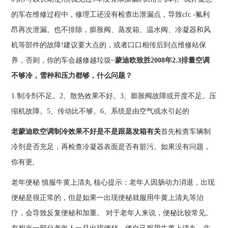
的车在维修过程中，修理工还没有检查出泄漏点，导致cfc -氟利
昂再次泄漏。也不排除，膨胀阀、蒸发箱、温水阀、冷凝器和风
机等部件的故障!建议要大点的，或者口口相传后到点维修站保
养，否则，你的车会越修越垃圾~
蒙迪欧致胜2008年2.3排量空调
不够冷，雪种和压力都够，什么问题？
1.制冷剂不足。2、散热效果不好。3、膨胀阀故障或开度不足。压
缩机故障。5、传动比不够。6、系统是由空气或水引起的
老蒙迪欧空调制冷效果不好是不是跟蒸发箱有关
首先检查车辆制
冷剂是否充足，再检查冷凝器表面是否有脏污。如果没有问题，
你有更,
老年便秘 慎服牛黄上清丸 核心提示：老年人因肠动力消退，出现
便秘是很正常的，但是如果一出现便秘就服用牛黄上清丸等治
疗，会导致反复便秘和加重。 对于老年人来说，便秘比较常见。