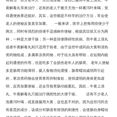
有相当一部分老年人一旦出现便秘，便自己服用牛黄上清丸、牛
黄解毒丸等来治疗，还有的老人干脆天天泡一杯番泻叶来喝，觉
得通便效果还挺好。其实，这些都是不科学的治疗方法，常会使
老人的便秘反复甚至加重。 一般来讲，医学上把每周排便少于
两次，同时有强烈的排便不适感称作便秘，根据其症状又分为两
种，一种是大便干燥；另一种是排便障碍性疾病。而牛黄上清丸
或者牛黄解毒丸则只适用于前者。由于这些中成药由大黄和清热
类药物组成，多属寒凉类药物，对于祛火虽有帮助，在短期内能
起到通便的作用，但是吃多了会损伤老年人的肠胃。 老年人便秘
多是肠胃功能薄弱，摄入食物消化缓慢，肠胃蠕动减弱而引起
的，寒凉类药物会使胃寒而抑制食欲，使得虚弱的身体更加虚
弱，反而加重便秘，还会导致胃肠功能紊乱。因此，牛黄上清
丸、牛黄解毒丸只能治疗偶然性的大便干燥。 还有不少老人
泡番泻叶喝，或直接服用大黄，这也是不对的。因为这些泻药含
有蒽昆的成分，该成分对肠道有很强的刺激性，会使肠自身蠕动