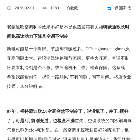
返回列表
2026-02-01
1083
收藏
老蒙迪欧空调制冷效果不好是不是跟蒸发箱有关
福特蒙迪欧长时
间跑高速动力下降且空调不制冷
断电可能是一个障碍。节流阀积碳过多。CChanghonghanghong火
花塞间隙太大。建议清洗油路和节流阀。更换火花塞。空调不制
冷要看制冷剂是否不够。或压缩机不工作。检查保险。这条线。
希望我能帮到你。祝你一路顺风!车有问题，问车师傅。4S店专业
技师，10分钟解决。
07年，福特蒙迪欧2.0空调突然不制冷了，说没氧了，冲了5瓶好
了，可是5月前刚充过，也检查不漏
首先，空调系统的制冷剂与氧
气相比称为cfc -氟利昂。在一般空调系统密封良好的情况下，氟
利昂可以长期使用(我见过9年没有添加氟利昂的汽车)。我怀疑您