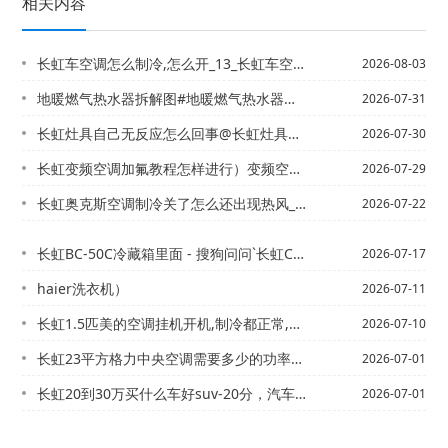
相关内容
长虹车空调怎么制冷,怎么开_13_长虹车空调怎么制冷,怎么开_18
2026-08-03
地暖燃气热水器拆解图#地暖燃气热水器拆解图视频
2026-07-31
长虹灶具自己无反应怎么回事@长虹灶具自己无反应怎么回事啊
2026-07-30
长虹变频空调加氟教程怎样进行）变频空调加氟利昂 压力表加到多少？
2026-07-29
长虹奥克斯空调制冷关了怎么还出现热风_3，长虹奥克斯空调制冷模式下，出热风。。。...
2026-07-22
长虹BC-50C冷藏箱里面 - 搜狗问问`长虹C5 自动空调冬天怎么使用
2026-07-17
haier洗衣机）
2026-07-11
长虹1.5匹美的空调挂机开机,制冷都正常,就是关机后还长时间的继续运作是怎么回事...
2026-07-10
长虹23平方格力中央空调需要多少的功率的？_长虹24V驻车空调制冷怎么样_24
2026-07-01
长虹20到30万买什么车好suv-20分，汽车空调上雪种的循环原理，和泄漏的原因...
2026-07-01