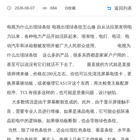
返回列表
2026-06-07
684
收藏
电视为什么出现绿条纹 电视出现绿条纹怎么修 自从法拉第发明电
力以来，各种电力产品开始活跃起来。渐渐地，电灯、电话、电
动汽车和冰箱都被发明并被广大人民群众使用。 电视为
什么出现绿条纹 这么多的产品，很多东西都是家家户户用的，
甚至可以说没有它们就活不下去了。 最直接的方式就是直接
请师傅来修，价格在280元左右。你也可以先清洗屏幕电缆卡，更
换屏幕驱动板，或者修理它AS15F这个东西，再次检查主板配屏
程序。TCL有很多这样的，也可能是质量问题，设计缺陷。
大多数情况是由于屏幕断裂造成的。此外，由于显示屏接触不
良，需要专业人员进行维修。如果是液晶电视，它可能会损坏液
晶彩电中的逻辑板。如果驱动板断裂，也会导致绿色条纹。
当然，除了绿色条纹外，还会出现红色条纹、垂直条纹、水平条
纹、黑白条纹等。事实上，电视上只有三个挡色板：红色、蓝色