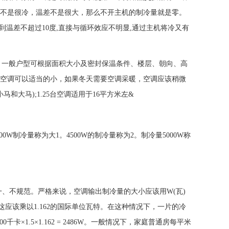
度不是很冷，温差不是很大，那么不开主机的制冷量就是零。
达到温差不超过10度,直接与循环效应不明显,通过主机将冷又有
。一般户型可根据面积大小及密封保温条件、楼层、朝向、高
冷和空调可以适当的小，如果冬天需要空调采暖，空调应该稍微
和大马);1.25台空调适用于16平方米左&
00W制冷量称为大1。4500W的制冷量称为2。制冷量5000W称
一、不规范。严格来说，空调输出制冷量的大小应该用W(瓦)
应该乘以1.162的国际单位瓦特。在这种情况下，一片的冷
000千卡×1.5×1.162 = 2486W。一般情况下，家庭普通房每平米