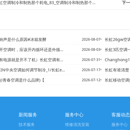
虹空调制冷和制热那个耗电_83_空调制冷和制热那个面积大？_11
下一
响声是什么原因#冰箱发酵
长虹26gw空调制冷量87
2026-08-07
，应该开内循环还是外循环？_13-车里用的制冷剂是什么_8
长虹3匹空调一直制冷20度
2026-08-03
源就是开不了机）长虹空调有电源就是开不了机怎么回事
Changhong1.5匹空
2026-07-31
N中央空调如何调节制冷_1/长虹ek空调中文名是什么-_7
长虹有谁清楚，美的变频空调制
2026-07-17
(i青春空调是什么品牌)【
长虹移动空调效果怎么样，能起
2026-07-12
新闻服务
服务中心
客服动态
技术服务
维修清洗安装
服务中心