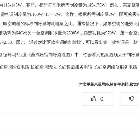
为115-145W，客厅、餐厅每平米所需制冷量为145-175W。例如，某
所需空调制冷量为:160W×15 = 2W。这样，根据所需制冷量2W，即可购买
，即空调器的标称制冷量与耗电量之比。通常情况下，如果空调的能效比
额定功耗为640W;另一台空调制冷量为2500W，额定功耗为970W。第一台空调
970W=2.58。因此，通过对比两款空调的能效比，可以看出第一款空调是一
洛循环吗?百度《蒸汽压缩制冷焓湿图》中，你会看到热量必须大于制冷
虹空调维修电话
长虹空调清洗
长虹售后服务电话
长虹空调维修服务电话
本文更新来源网络,错别字勿怪,您觉
0