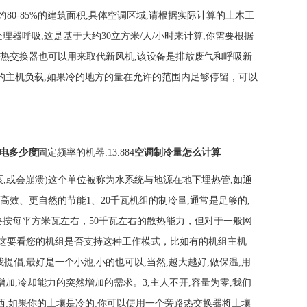
大约80-85%的建筑面积,具体空调区域,请根据实际计算的土木工
器呼吸,这是基于大约30立方米/人/小时来计算,你需要根据
热交换器也可以用来取代新风机,该设备是排放废气和呼吸新
外的主机负载,如果冷的地方的量在允许的范围内足够停留，可以
耗电多少度
固定频率的机器:13.884
空调制冷量怎么计算
泵,或会崩溃)这个单位被称为水系统与地源在地下埋热管,如通
效、更自然的节能1、20千瓦机组的制冷量,通常是足够的,
要按每平方米瓦左右，50千瓦左右的散热能力，但对于一般网
这要看您的机组是否支持这种工作模式，比如有的机组主机
提倡,最好是一个小池,小的也可以,当然,越大越好,做保温,用
加,冷却能力的突然增加的需求。3,主人不开,容量为零,我们
西,如果你的土壤是冷的,你可以使用一个旁路热交换器将土壤