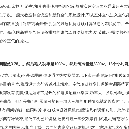
ipeWell,杂物间,浴室,和其他非使用空调区域,然后实际空调面积通常只有
忘了说,一般大教室和会议室和新鲜空气系统设计,即从室外空气进入空气处理
间的数量预计将容纳新鲜暂停,新的风扇负荷必须计算到总附加负荷中。全
时,与吸入的新鲜空气在设备排放的废气回收冷却能力,更节能,不需要额
虑冷空气的损失。
能效3.28。。然后输入功率是1068w。然后制冷量是3500w。13个小时
元(或地源水)不是你理解,你说通过热交换器泵地下水开采,然后回到[必须
热量的单位,然后通过这些管道对土壤水、空气冷却效率比普通空调那些更高
般都没有填满,但是如果它是热的和电脑配置非常高,功率大，所以你至少
使满员，但不是每台机器周围都有一群人围着的那种情况就足以应付了。
]具有调频功能，但同时冷却塔[或冷凝器风机]也应该具有调频功能。此外,我
水储存冷缓冲,避免主机已经调整,还要处理一些突发事件,比如人员的突然增
为,这里的主人,相当于我们共同的家庭空调压缩机,但对于地源热泵这个东