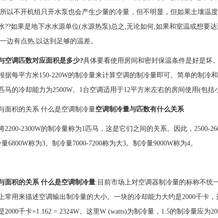
,所以不开机组只开水泵也会产生少量的冷量，但不明显，但如果土壤温
水??如果是地下水水源单位(水源热泵)总之,无论如何,如果和室温或想要
热一边有点热,以达到足够的温差。
与空调匹数对应面积是多少?
具体要看使用房间和密封保温条件是好是坏
根据每平方米150-220W的制冷量来计算空调的制冷量即可。简单的制
马的冷却能力为2500W。1台空调适用于12平方米左右的房间使用(包括小马
与面积的关系 什么是空调制冷量
空调制冷量与匹数有什么关系
2200-2300W的制冷量称为1匹马，这是它们之间的关系。因此，2500-26
量6800W称为3。制冷量7000-7200称为大3。制冷量9000W称为4。
与面积的关系 什么是空调制冷量
:目前市场上对空调器制冷量的标称不统
上常用来描述空调输出制冷量的大小。一块的冷却能力大约是2000千卡，这
000千卡×1.162 = 2324W。这里W (watts)为制冷量，1.5的制冷量应为2