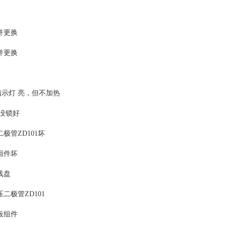
并更换
并更换
指示灯 亮，但不加热
盘没锁好
二极管ZD101坏
组件坏
线盘
压二极管ZD101
板组件