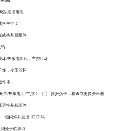
调电阻
加热/定温电阻
或换主控IC
基板或换基板组件
长鸣
关坏/热敏电阻坏，主控IC坏
荡子坏，变压器坏
组件坏
热开关/热敏电阻/主控IC （2） 换振荡子，检查或更换变压器
查或更换基板组件
常，但闪烁并发出“叮叮”响
检测处于临界点