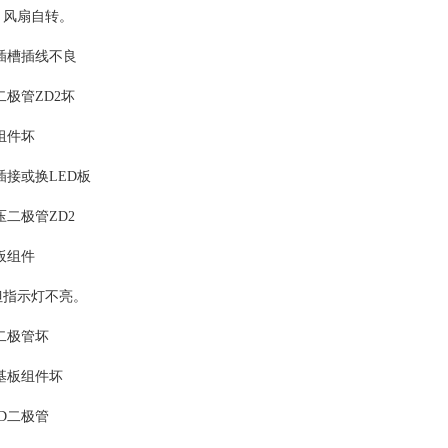
，风扇自转。
D插槽插线不良
二极管ZD2坏
组件坏
插接或换LED板
压二极管ZD2
板组件
但指示灯不亮。
D二极管坏
D基板组件坏
ED二极管