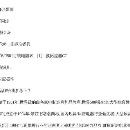
104阻值
灯闪烁
器CT坏
具不对，非标准锅具
/IC6/R501可调电阻坏 （1） 换比流器CT
确锅具
对应器件
品牌给我参考下？
a(始于1981年,世界级的白色家电制造商和品牌商,世界500强企业,大型综
OR(成立于1994年,浙江省著名商标,国内炊具/厨房电器行业领先者,大型
ung(始于1994年,豆浆机行业的开创者,小家电行业影响力品牌,健康厨房电