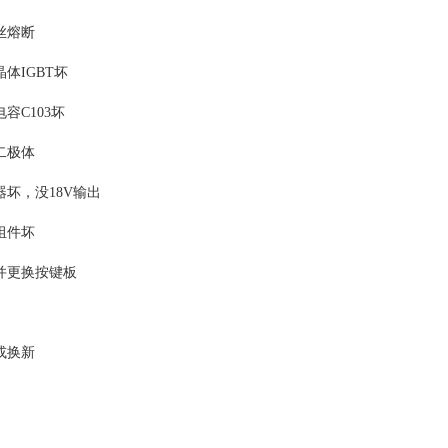
丝熔断
晶体IGBT坏
电容C103坏
二极体
器坏，没18V输出
组件坏
查并更换按键板
或换新