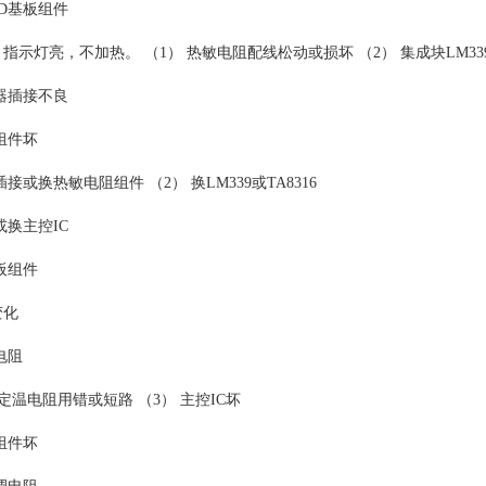
ED基板组件
指示灯亮，不加热。 （1） 热敏电阻配线松动或损坏 （2） 集成块LM339
压器插接不良
组件坏
插接或换热敏电阻组件 （2） 换LM339或TA8316
或换主控IC
板组件
变化
电阻
/定温电阻用错或短路 （3） 主控IC坏
组件坏