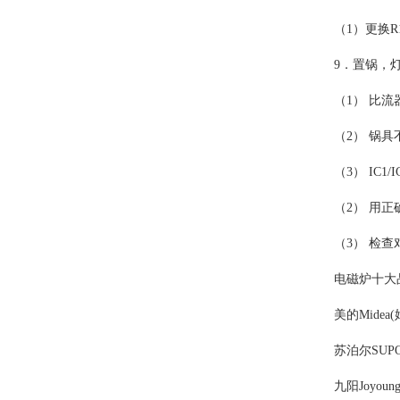
（1）更换R
9．置锅，
（1） 比流
（2） 锅
（3） IC1
（2） 用正
（3） 检查
电磁炉十大
美的Mide
苏泊尔SUP
九阳Joyo